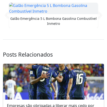
Macaco Hidraulico Jacaré 2t Jacarezinho Vonde
Profissional 6874200200
Anterior
Pró
ustível
Posts Relacionados
Empresas são obrigadas a liberar mais cedo por