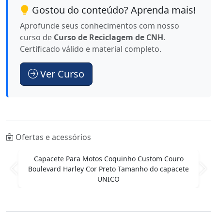
Gostou do conteúdo? Aprenda mais!
Aprofunde seus conhecimentos com nosso
curso de
Curso de Reciclagem de CNH
.
Certificado válido e material completo.
Ver Curso
Ofertas e acessórios
Módulo Bomba Combustível Novo Onix Montana
Tracker Original
Anterior
Pró