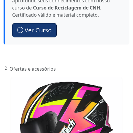
Aprofunde seus conhecimentos com nosso
curso de
Curso de Reciclagem de CNH
.
Certificado válido e material completo.
Ver Curso
Ofertas e acessórios
Suporte Celular M
Un