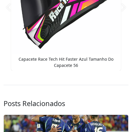
Anterior
Pró
ech Hit Faster Azul Tamanho Do
Capacete 56
Posts Relacionados