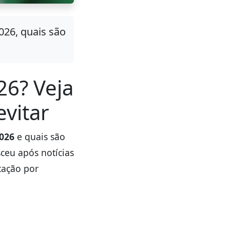
26, quais são
26? Veja
evitar
026
e quais são
sceu após notícias
tação por