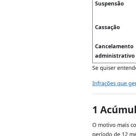
Suspensão
Cassação
Cancelamento
administrativo
Se quiser entend
Infrações que g
1 Acúmul
O motivo mais co
período de 12 me