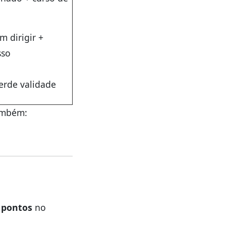
m dirigir +
sso
rde validade
também:
 pontos
no