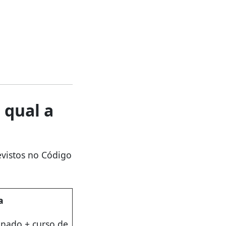
 qual a
evistos no Código
a
inado + curso de