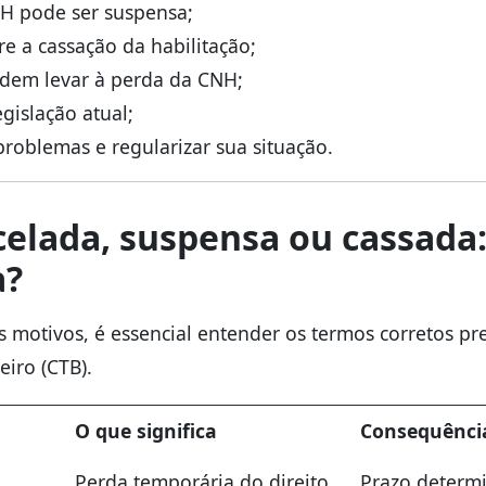
H pode ser suspensa;
e a cassação da habilitação;
odem levar à perda da CNH;
egislação atual;
roblemas e regularizar sua situação.
elada, suspensa ou cassada:
a?
s motivos, é essencial entender os termos corretos pr
eiro (CTB).
O que significa
Consequênci
Perda temporária do direito
Prazo determ