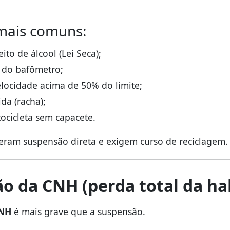
mais comuns:
eito de álcool (Lei Seca);
e do bafômetro;
elocidade acima de 50% do limite;
ida (racha);
ocicleta sem capacete.
geram suspensão direta e exigem curso de reciclagem.
o da CNH (perda total da hab
CNH
é mais grave que a suspensão.