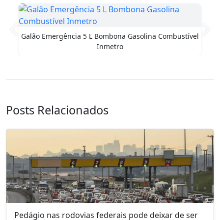
Pneu 2.75-10 Aro 10 Scooter Moto Elétrica E-letric
Anterior
Pró
Posts Relacionados
Pedágio nas rodovias federais pode deixar de ser
cobrado? Projeto…
05/08/2026