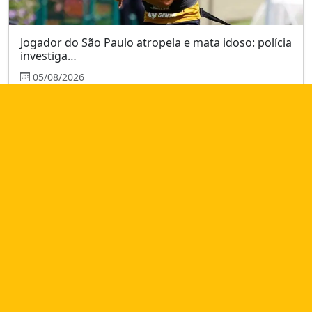
Jogador do São Paulo atropela e mata idoso: polícia
investiga…
05/08/2026
Pedágio Free Flow na Anchieta e Imigrantes é
adiado após protestos:…
28/07/2026