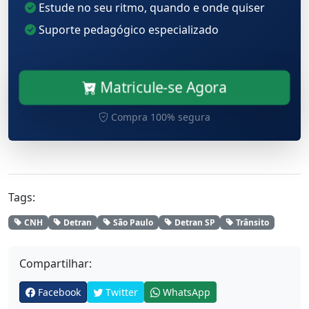
Estude no seu ritmo, quando e onde quiser
Suporte pedagógico especializado
Matricule-se Agora
Compra 100% segura
Tags:
CNH
Detran
São Paulo
Detran SP
Trânsito
Compartilhar:
Facebook
Twitter
WhatsApp