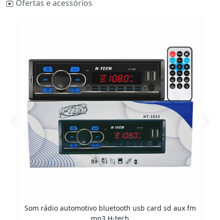
Ofertas e acessórios
Anterior
Pró
Som rádio automotivo bluetooth usb card sd aux fm
mp3 H-tech