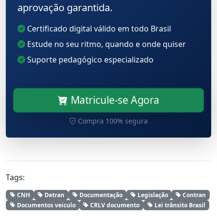
aprovação garantida.
Certificado digital válido em todo Brasil
Estude no seu ritmo, quando e onde quiser
Suporte pedagógico especializado
Matricule-se Agora
Compra 100% segura
Tags:
CNH
Detran
Documentação
Legislação
Contran
Documentos veiculo
CRLV documento
Lei trânsito Brasil